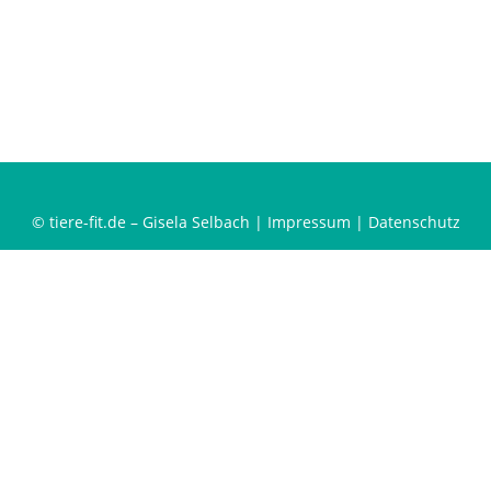
© tiere-fit.de – Gisela Selbach |
Impressum
|
Datenschutz