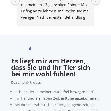
mit meinem 13 Jahre alten Pointer-Mix. 
Selba
Er fing an zu lahmen, mal mehr und mal 
begeis
weniger. Nach der ersten Behandlung 
liebe
wurde es deutlich besser, es wurden 
Breme
viele Blockaden gelöst und bei dem 2 
in Sc
Termin gab es nochmal 2 Blockaden. Es 
meine
hat ihm sehr gut getan und mein alter 
wenn 
hat die Behandlung sichtlich genossen. 
Absol
🙂 vielen Dank 🙂
Es liegt mir am Herzen,
dass Sie und Ihr Tier sich
bei mir wohl fühlen!
Dazu gehört, dass
sich Ihr Tier in meiner Praxis
frei bewegen
darf.
Ihr Tier und Sie haben Zeit,
in Ruhe anzukommen
.
bei Ihrem Erstbesuch Ihr Tier genügend Zeit hat,