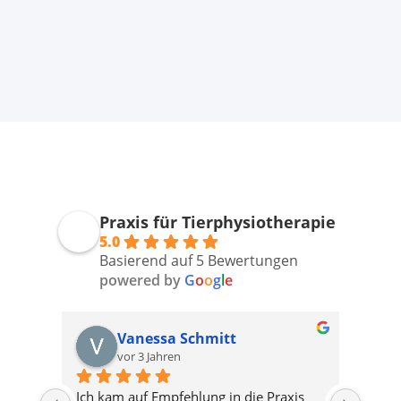
Praxis für Tierphysiotherapie
5.0
Basierend auf 5 Bewertungen
powered by
G
o
o
g
l
e
Vanessa Schmitt
vor 3 Jahren
Ich kam auf Empfehlung in die Praxis 
Danke